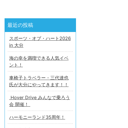
最近の投稿
スポーツ・オブ・ハート2026
in 大分
海の幸を満喫できる人気イベ
ント！
車椅子トラベラー・三代達也
氏が大分にやってきます！！
Hover Drive みんなで乗ろう
会 開催！
ハーモニーランド35周年！