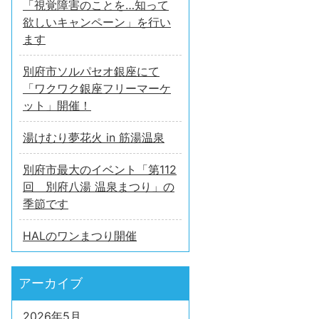
「視覚障害のことを…知って
欲しいキャンペーン」を行い
ます
別府市ソルパセオ銀座にて
「ワクワク銀座フリーマーケ
ット」開催！
湯けむり夢花火 in 筋湯温泉
別府市最大のイベント「第112
回 別府八湯 温泉まつり」の
季節です
HALのワンまつり開催
アーカイブ
2026年5月