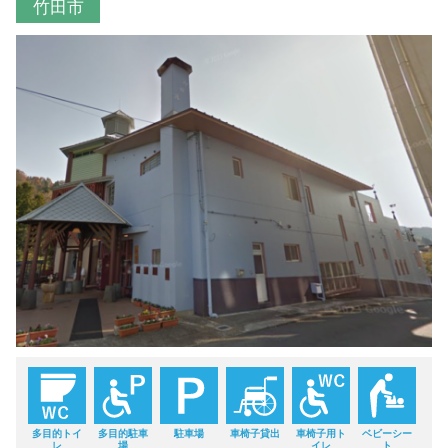
竹田市
多目的トイ
多目的駐車
駐車場
車椅子貸出
車椅子用ト
ベビーシー
レ
場
イレ
ト