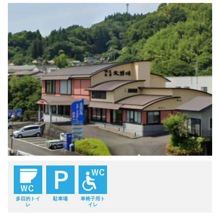
多目的トイ
駐車場
車椅子用ト
レ
イレ