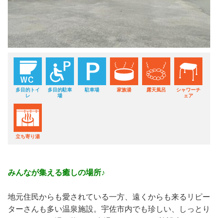
多目的トイ
多目的駐車
駐車場
家族湯
露天風呂
シャワーチ
レ
場
ェア
立ち寄り湯
みんなが集える癒しの場所♪
地元住民からも愛されている一方、遠くからも来るリピー
ターさんも多い温泉施設。宇佐市内でも珍しい、しっとり