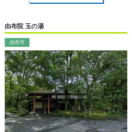
由布院 玉の湯
由布市