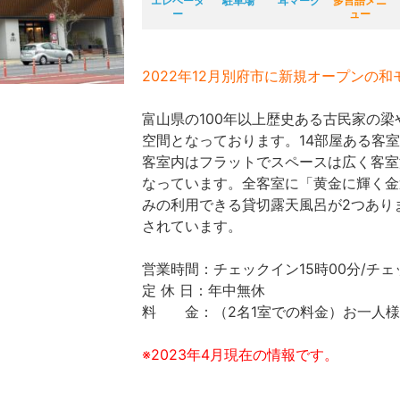
エレベータ
駐車場
耳マーク
多言語メニ
ー
ュー
2022年12月別府市に新規オープンの
富山県の100年以上歴史ある古民家の
空間となっております。14部屋ある客
客室内はフラットでスペースは広く客室
なっています。全客室に「黄金に輝く金
みの利用できる貸切露天風呂が2つあり
されています。
営業時間：チェックイン15時00分/チェ
定 休 日：年中無休
料 金：（2名1室での料金）お一人様12
※2023年4月現在の情報です。