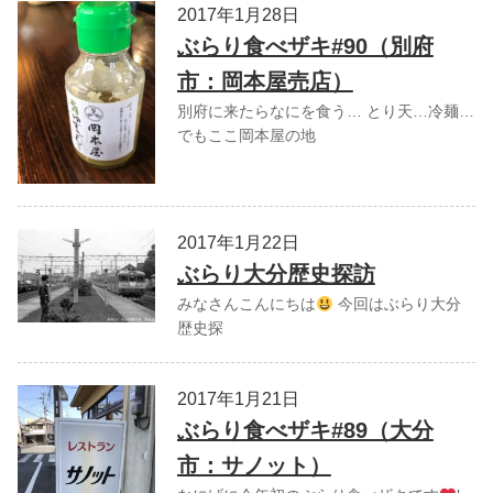
2017年1月28日
ぶらり食べザキ#90（別府
市：岡本屋売店）
別府に来たらなにを食う… とり天…冷麺…
でもここ岡本屋の地
2017年1月22日
ぶらり大分歴史探訪
みなさんこんにちは
今回はぶらり大分
歴史探
2017年1月21日
ぶらり食べザキ#89（大分
市：サノット）