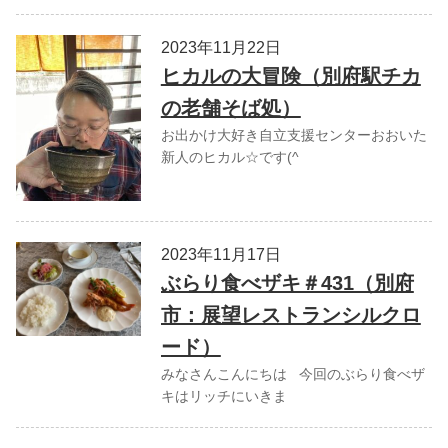
2023年11月22日
ヒカルの大冒険（別府駅チカ
の老舗そば処）
お出かけ大好き自立支援センターおおいた
新人のヒカル☆です(^
2023年11月17日
ぶらり食べザキ＃431（別府
市：展望レストランシルクロ
ード）
みなさんこんにちは 今回のぶらり食べザ
キはリッチにいきま