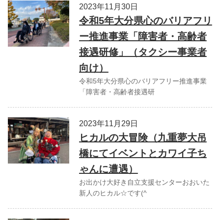
2023年11月30日
令和5年大分県心のバリアフリ
ー推進事業「障害者・高齢者
接遇研修」（タクシー事業者
向け）
令和5年大分県心のバリアフリー推進事業
「障害者・高齢者接遇研
2023年11月29日
ヒカルの大冒険（九重夢大吊
橋にてイベントとカワイ子ち
ゃんに遭遇）
お出かけ大好き自立支援センターおおいた
新人のヒカル☆です(^