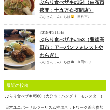
ぶらり食べザキ#154（由布市
挾間：十五万石挾間店）
みなさんこんにちは
臼杵市に
2018年3月5日
ぶらり食べザキ#153（豊後高
田市：アーバンフォレストや
わらぎ）
みなさんこんにちは🌥 今回のぶ
最近の投稿
ぶらり食べザキ#560（大分市：ハングリーモンスター）
日本ユニバーサルツーリズム推進ネットワーク総会参加