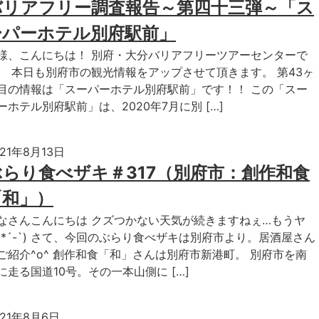
バリアフリー調査報告～第四十三弾～「ス
ーパーホテル別府駅前」
様、こんにちは！ 別府・大分バリアフリーツアーセンターで
。 本日も別府市の観光情報をアップさせて頂きます。 第43ヶ
目の情報は「スーパーホテル別府駅前」です！！ この「スー
ーホテル別府駅前」は、2020年7月に別 […]
021年8月13日
ぶらり食べザキ＃317（別府市：創作和食
「和」）
なさんこんにちは クズつかない天気が続きますねぇ…もうヤ
(*´-`) さて、今回のぶらり食べザキは別府市より。居酒屋さん
ご紹介^o^ 創作和食「和」さんは別府市新港町。 別府市を南
に走る国道10号。その一本山側に […]
021年8月6日