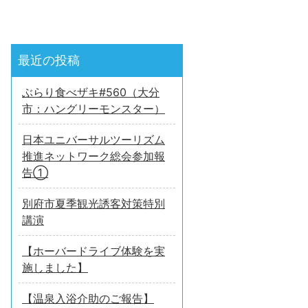
最近の投稿
ぶらり食べザキ#560（大分
市：ハングリーモンスター）
日本ユニバーサルツーリズム
推進ネットワーク総会参加報
告①
別府市夏季観光誘客対策特別
講演
【ホーバードライブ体験を実
施しました】
【温泉入浴介助のご報告】