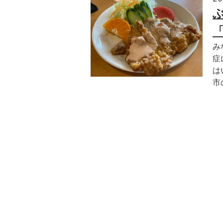
み
症
は
市