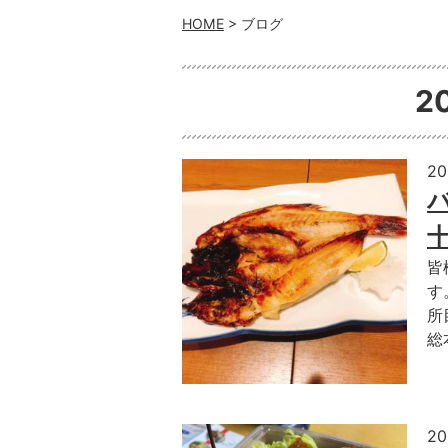
HOME
> ブログ
2
2
皆
す
所
総
2