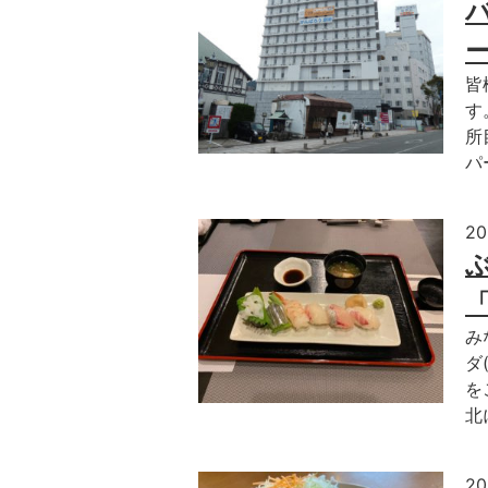
皆
す
所
パ
2
み
ダ
を
北
2