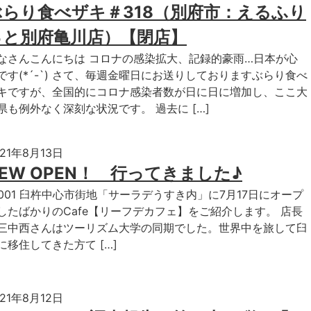
ぶらり食べザキ＃318（別府市：えるふり
っと別府亀川店）【閉店】
なさんこんにちは コロナの感染拡大、記録的豪雨…日本が心
です(*´-`) さて、毎週金曜日にお送りしておりますぶらり食べ
キですが、全国的にコロナ感染者数が日に日に増加し、ここ大
県も例外なく深刻な状況です。 過去に […]
021年8月13日
EW OPEN！ 行ってきました♪
-001 臼杵中心市街地「サーラデうすき内」に7月17日にオープ
したばかりのCafe【リーフデカフェ】をご紹介します。 店長
三中西さんはツーリズム大学の同期でした。世界中を旅して臼
に移住してきた方て […]
021年8月12日