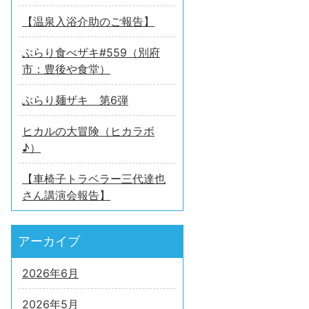
【温泉入浴介助のご報告】
ぶらり食べザキ#559（別府
市：豊後や食堂）
ぶらり麺ザキ 第6弾
ヒカルの大冒険（ヒカラボ
♪）
【車椅子トラベラー三代達也
さん講演会報告】
アーカイブ
2026年6月
2026年5月