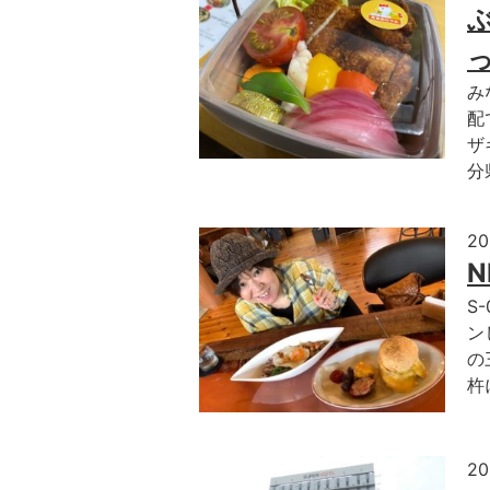
み
配
ザ
分
2
N
S
ン
の
杵
2