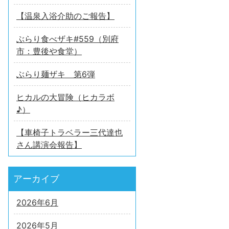
【温泉入浴介助のご報告】
ぶらり食べザキ#559（別府
市：豊後や食堂）
ぶらり麺ザキ 第6弾
ヒカルの大冒険（ヒカラボ
♪）
【車椅子トラベラー三代達也
さん講演会報告】
アーカイブ
2026年6月
2026年5月