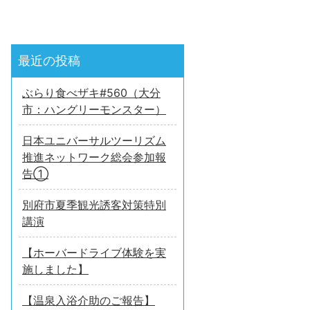
最近の投稿
ぶらり食べザキ#560（大分
市：ハングリーモンスター）
日本ユニバーサルツーリズム
推進ネットワーク総会参加報
告①
別府市夏季観光誘客対策特別
講演
【ホーバードライブ体験を実
施しました】
【温泉入浴介助のご報告】