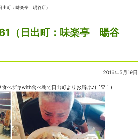
（日出町：味楽亭 暘谷店）
61（日出町：味楽亭 暘谷
2016年5月19日
べザキwith食べ剛で日出町よりお届け♪( ´▽｀)