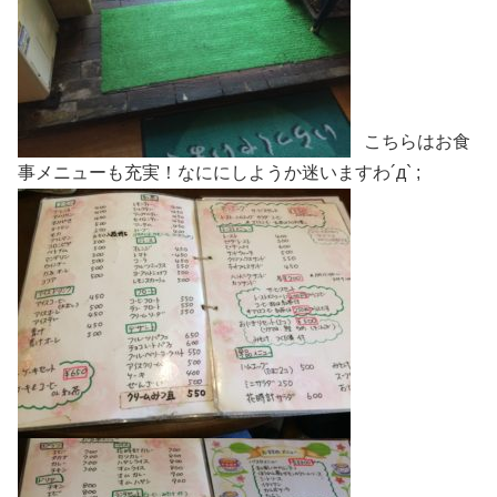
こちらはお食
事メニューも充実！なににしようか迷いますわ´д` ;