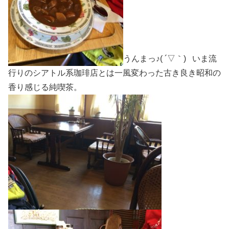
うんまっ♪( ´▽｀) いま流
行りのシアトル系珈琲店とは一風変わった古き良き昭和の
香り感じる純喫茶。