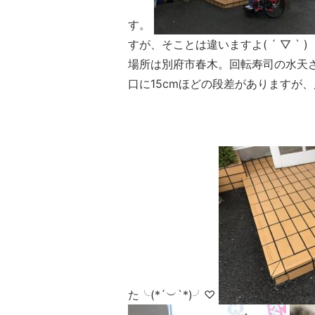
す。
すが、そことは違いますよ( ´ ▽ ` )
場所は別府市春木。回転寿司の水天さ
口に15cmほどの段差がありますが
た╰(*´︶`*)╯♡