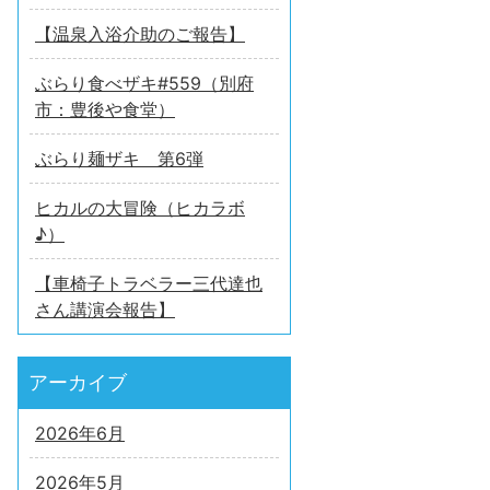
【温泉入浴介助のご報告】
ぶらり食べザキ#559（別府
市：豊後や食堂）
ぶらり麺ザキ 第6弾
ヒカルの大冒険（ヒカラボ
♪）
【車椅子トラベラー三代達也
さん講演会報告】
アーカイブ
2026年6月
2026年5月