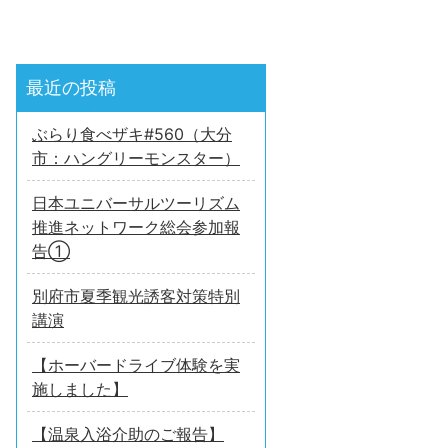
最近の投稿
ぶらり食べザキ#560（大分
市：ハングリーモンスター）
日本ユニバーサルツーリズム
推進ネットワーク総会参加報
告①
別府市夏季観光誘客対策特別
講演
【ホーバードライブ体験を実
施しました】
【温泉入浴介助のご報告】