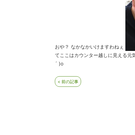
おや？ なかなかいけますわねぇ
てここはカウンター越しに見える元気
´ )o
< 前の記事