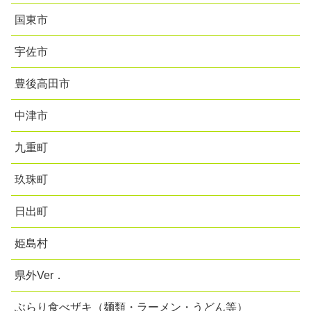
国東市
宇佐市
豊後高田市
中津市
九重町
玖珠町
日出町
姫島村
県外Ver．
ぶらり食べザキ（麺類・ラーメン・うどん等）