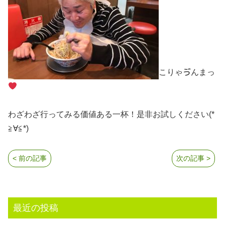
こりゃゔんまっ
わざわざ行ってみる価値ある一杯！是非お試しください(*
≧∀≦*)
< 前の記事
次の記事 >
最近の投稿