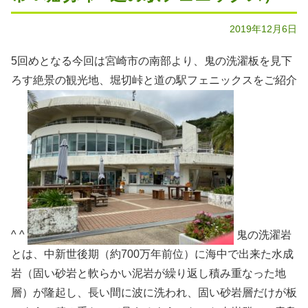
2019年12月6日
5回めとなる今回は宮崎市の南部より、鬼の洗濯板を見下
ろす絶景の観光地、堀切峠と道の駅フェニックスをご紹介
^ ^
鬼の洗濯岩
とは、中新世後期（約700万年前位）に海中で出来た水成
岩（固い砂岩と軟らかい泥岩が繰り返し積み重なった地
層）が隆起し、長い間に波に洗われ、固い砂岩層だけが板