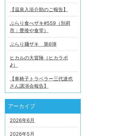
【温泉入浴介助のご報告】
ぶらり食べザキ#559（別府
市：豊後や食堂）
ぶらり麺ザキ 第6弾
ヒカルの大冒険（ヒカラボ
♪）
【車椅子トラベラー三代達也
さん講演会報告】
アーカイブ
2026年6月
2026年5月