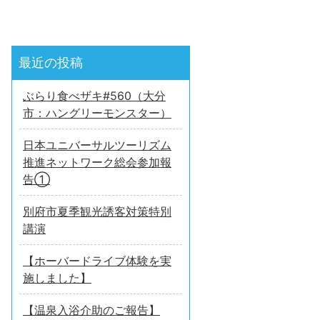
最近の投稿
ぶらり食べザキ#560（大分
市：ハングリーモンスター）
日本ユニバーサルツーリズム
推進ネットワーク総会参加報
告①
別府市夏季観光誘客対策特別
講演
【ホーバードライブ体験を実
施しました】
【温泉入浴介助のご報告】