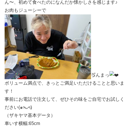
ん〜、初めて食べたのになんだか懐かしさを感じます♪
お肉もジューシーで
ゔんまっ
ボリューム満点で、きっとご満足いただけることと思いま
す！
事前にお電話で注文して、ぜひその味をご自宅でお試しく
ださい(๑˃̵ᴗ˂̵)
（ザキヤマ基本データ）
車いす横幅:65cm