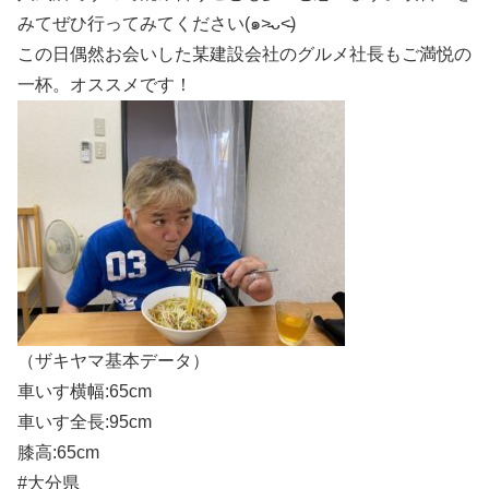
みてぜひ行ってみてください(๑˃̵ᴗ˂̵)
この日偶然お会いした某建設会社のグルメ社長もご満悦の
一杯。オススメです！
（ザキヤマ基本データ）
車いす横幅:65cm
車いす全長:95cm
膝高:65cm
#大分県