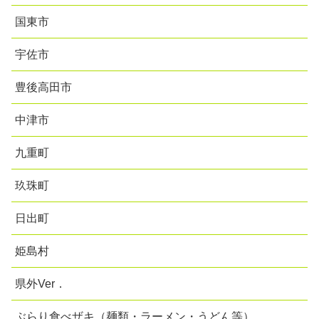
国東市
宇佐市
豊後高田市
中津市
九重町
玖珠町
日出町
姫島村
県外Ver．
ぶらり食べザキ（麺類・ラーメン・うどん等）