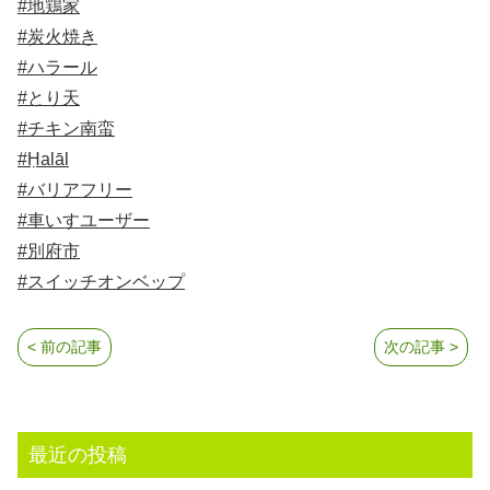
#地鶏家
#炭火焼き
#ハラール
#とり天
#チキン南蛮
#Ḥalāl
#バリアフリー
#車いすユーザー
#別府市
#スイッチオンベップ
< 前の記事
次の記事 >
最近の投稿