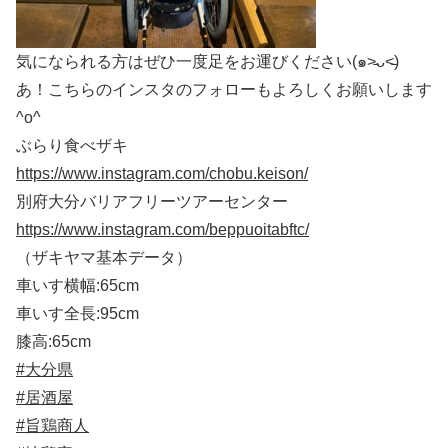
気になられる方はぜひ一度足をお運びください(๑˃̵ᴗ˂̵)
あ！こちらのインスタのフォローもよろしくお願いします
^o^
ぶらり食べザキ
https://www.instagram.com/chobu.keison/
別府大分バリアフリーツアーセンター
https://www.instagram.com/beppuoitabftc/
（ザキヤマ基本データ）
車いす横幅:65cm
車いす全長:95cm
膝高:65cm
#大分県
#居酒屋
#旨鶏商人