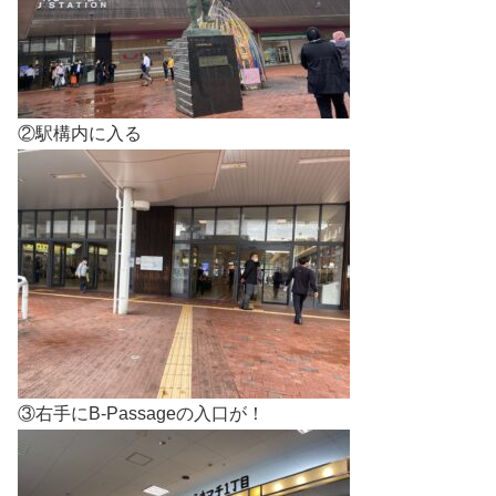
②駅構内に入る
③右手にB-Passageの入口が！