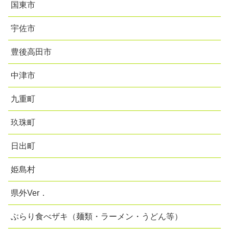
国東市
宇佐市
豊後高田市
中津市
九重町
玖珠町
日出町
姫島村
県外Ver．
ぶらり食べザキ（麺類・ラーメン・うどん等）