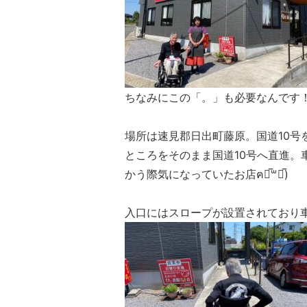
ちなみにこの「。」も必要なんです
場所は速見郡日出町藤原。国道10
ところをそのまま国道10号へ直進
かう際気になっていたお店ฅ๑̅‪꒳๑̅)
入口にはスロープが設置されており