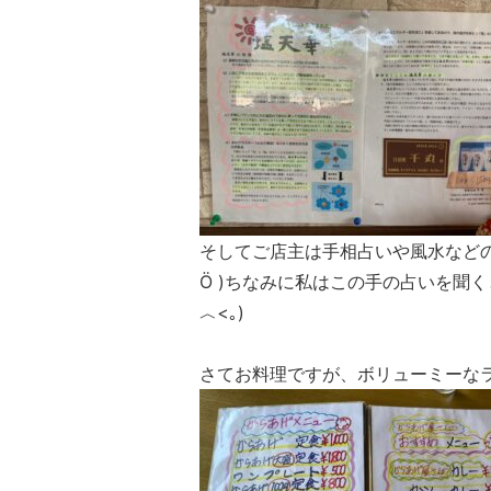
そしてご店主は手相占いや風水など
Ö )ちなみに私はこの手の占いを聞
︿<｡)
さてお料理ですが、ボリューミーな