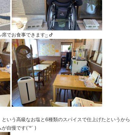
お食事できます·͜· ︎︎ᕷ
」という高級なお塩と6種類のスパイスで仕上げたというから
慢です(˙꒳​˙ )