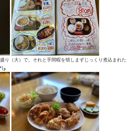
類盛り（大）で。それと手間暇を惜しまずじっくり煮込まれた
チキンカレーをいただきました٩(ᵔᗜᵔ*)و