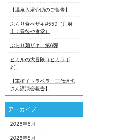
【温泉入浴介助のご報告】
ぶらり食べザキ#559（別府
市：豊後や食堂）
ぶらり麺ザキ 第6弾
ヒカルの大冒険（ヒカラボ
♪）
【車椅子トラベラー三代達也
さん講演会報告】
アーカイブ
2026年6月
2026年5月