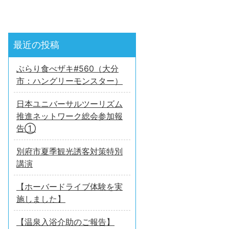
最近の投稿
ぶらり食べザキ#560（大分
市：ハングリーモンスター）
日本ユニバーサルツーリズム
推進ネットワーク総会参加報
告①
別府市夏季観光誘客対策特別
講演
【ホーバードライブ体験を実
施しました】
【温泉入浴介助のご報告】