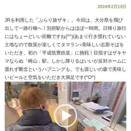
2024年2月13日
JRを利用した「ぶらり旅ザキ」。今回は、大分県を飛び
出して一路行橋へ！別府駅からはほぼ一時間。日帰り旅行
にはちょーどいい距離ですね(^^)/あまり行き慣れていない
土地なので散策が楽しくてタマラン♪美味しい志那そばを
いただき、初の「平成筑豊鉄道」に挑戦！目指すはザキヤ
マならぬ「崎山」駅。しかし降りるはいいが反対ホームに
渡れず断念というハプニングも。でも源じいの森で美味し
いビールと空気をいただき大満足です(^O^)
動
画
プ
レ
ー
ヤ