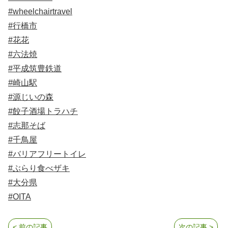
#wheelchairtravel
#行橋市
#花花
#六法焼
#平成筑豊鉄道
#崎山駅
#源じいの森
#餃子酒場トラハチ
#志那そば
#千鳥屋
#バリアフリートイレ
#ぶらり食べザキ
#大分県
#OITA
< 前の記事
次の記事 >