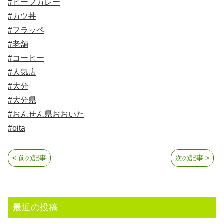
#ビーフカレー
#カツ丼
#フラッペ
#老舗
#コーヒー
#人気店
#大分
#大分県
#おんせん県おおいた
#oita
< 前の記事
次の記事 >
最近の投稿