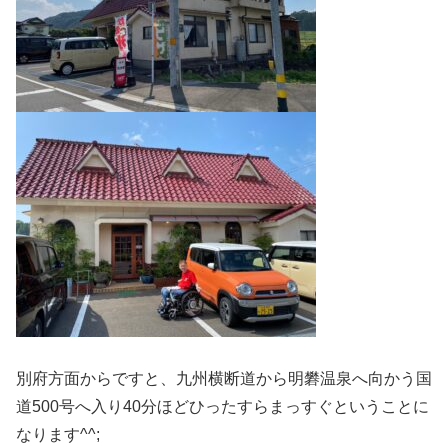
別府方面からですと、九州横断道から明礬温泉へ向かう国
道500号へ入り40分ほどひったすらまっすぐということに
なります^^;