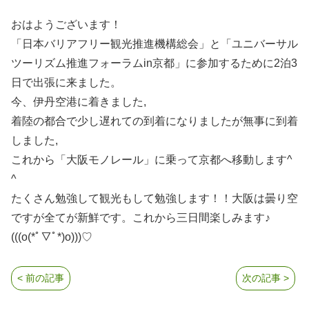
おはようございます！
「日本バリアフリー観光推進機構総会」と「ユニバーサル
ツーリズム推進フォーラムin京都」に参加するために2泊3
日で出張に来ました。
今、伊丹空港に着きました,
着陸の都合で少し遅れての到着になりましたが無事に到着
しました,
これから「大阪モノレール」に乗って京都へ移動します^
^
たくさん勉強して観光もして勉強します！！大阪は曇り空
ですが全てが新鮮です。これから三日間楽しみます♪
(((o(*ﾟ▽ﾟ*)o)))♡
< 前の記事
次の記事 >