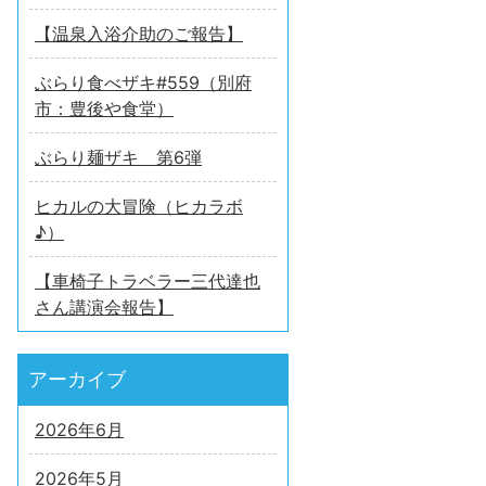
【温泉入浴介助のご報告】
ぶらり食べザキ#559（別府
市：豊後や食堂）
ぶらり麺ザキ 第6弾
ヒカルの大冒険（ヒカラボ
♪）
【車椅子トラベラー三代達也
さん講演会報告】
アーカイブ
2026年6月
2026年5月