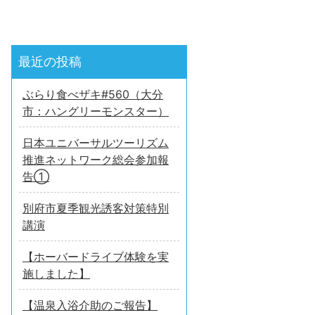
最近の投稿
ぶらり食べザキ#560（大分
市：ハングリーモンスター）
日本ユニバーサルツーリズム
推進ネットワーク総会参加報
告①
別府市夏季観光誘客対策特別
講演
【ホーバードライブ体験を実
施しました】
【温泉入浴介助のご報告】