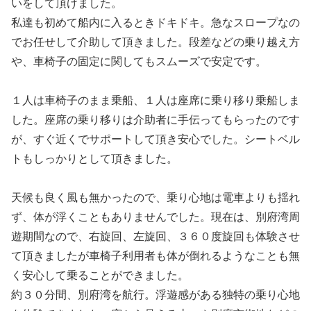
いをして頂けました。
私達も初めて船内に入るときドキドキ。急なスロープなの
でお任せして介助して頂きました。段差などの乗り越え方
や、車椅子の固定に関してもスムーズで安定です。
１人は車椅子のまま乗船、１人は座席に乗り移り乗船しま
した。座席の乗り移りは介助者に手伝ってもらったのです
が、すぐ近くでサポートして頂き安心でした。シートベル
トもしっかりとして頂きました。
天候も良く風も無かったので、乗り心地は電車よりも揺れ
ず、体が浮くこともありませんでした。現在は、別府湾周
遊期間なので、右旋回、左旋回、３６０度旋回も体験させ
て頂きましたが車椅子利用者も体が倒れるようなことも無
く安心して乗ることができました。
約３０分間、別府湾を航行。浮遊感がある独特の乗り心地