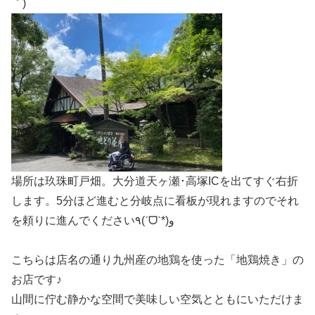
｀)
場所は玖珠町戸畑。大分道天ヶ瀬･高塚ICを出てすぐ右折
します。5分ほど進むと分岐点に看板が現れますのでそれ
を頼りに進んでください٩(ˊᗜˋ*)و
こちらは店名の通り九州産の地鶏を使った「地鶏焼き」の
お店です♪
山間に佇む静かな空間で美味しい空気とともにいただけま