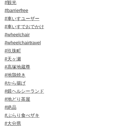
#観光
#barrierfree
#車いすユーザー
#車いすでおでかけ
#wheelchair
#wheelchairtravel
#玖珠町
#天ヶ瀬
#高塚地蔵尊
#地鶏焼き
#から揚げ
#鏡ヘルシーランド
#地どり茶屋
#絶品
#ぶらり食べザキ
#大分県