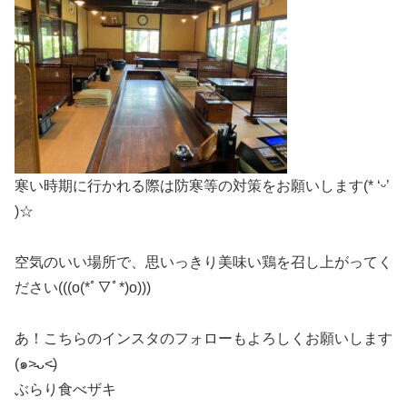
寒い時期に行かれる際は防寒等の対策をお願いします(* ‘ᵕ’
)☆
空気のいい場所で、思いっきり美味い鶏を召し上がってく
ださい(((o(*ﾟ▽ﾟ*)o)))
あ！こちらのインスタのフォローもよろしくお願いします
(๑˃̵ᴗ˂̵)
ぶらり食べザキ