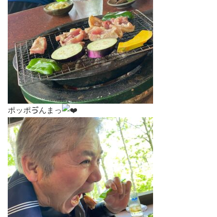
ポッポゔんまっ