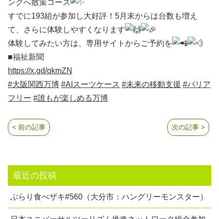
ングへ散策コース
すでに193組が参加し大好評！5月末からは台数も増え
て、さらに体験しやすくなります
体験してみたい方は、専用サイトからご予約を
■福祉新聞
https://x.gd/qkmZN
#大阪関西万博
#AIスーツケース
#未来の移動支援
#バリア
フリー
#誰もが楽しめる万博
< 前の記事
次の記事 >
最近の投稿
ぶらり食べザキ#560（大分市：ハングリーモンスター）