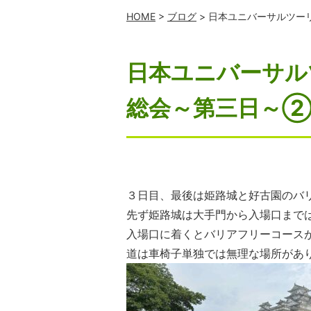
HOME
>
ブログ
> 日本ユニバーサルツ
日本ユニバーサル
総会～第三日～
３日目、最後は姫路城と好古園のバ
先ず姫路城は大手門から入場口まで
入場口に着くとバリアフリーコース
道は車椅子単独では無理な場所があ