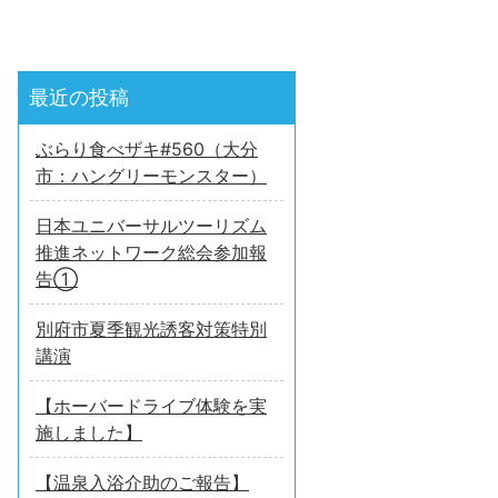
最近の投稿
ぶらり食べザキ#560（大分
市：ハングリーモンスター）
日本ユニバーサルツーリズム
推進ネットワーク総会参加報
告①
別府市夏季観光誘客対策特別
講演
【ホーバードライブ体験を実
施しました】
【温泉入浴介助のご報告】