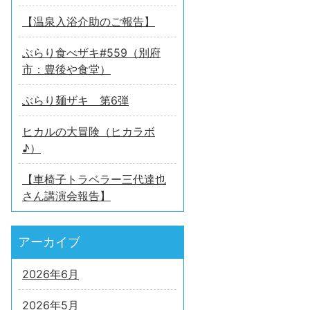
【温泉入浴介助のご報告】
ぶらり食べザキ#559（別府
市：豊後や食堂）
ぶらり麺ザキ 第6弾
ヒカルの大冒険（ヒカラボ
♪）
【車椅子トラベラー三代達也
さん講演会報告】
アーカイブ
2026年6月
2026年5月