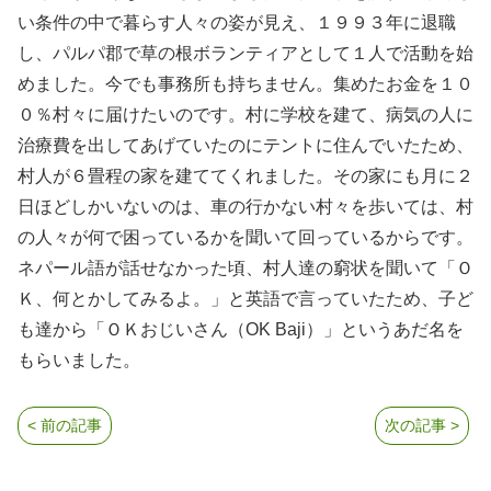
い条件の中で暮らす人々の姿が見え、１９９３年に退職
し、パルパ郡で草の根ボランティアとして１人で活動を始
めました。今でも事務所も持ちません。集めたお金を１０
０％村々に届けたいのです。村に学校を建て、病気の人に
治療費を出してあげていたのにテントに住んでいたため、
村人が６畳程の家を建ててくれました。その家にも月に２
日ほどしかいないのは、車の行かない村々を歩いては、村
の人々が何で困っているかを聞いて回っているからです。
ネパール語が話せなかった頃、村人達の窮状を聞いて「Ｏ
Ｋ、何とかしてみるよ。」と英語で言っていたため、子ど
も達から「ＯＫおじいさん（OK Baji）」というあだ名を
もらいました。
< 前の記事
次の記事 >