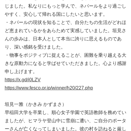
じました。私なりにもっと学んで、ネパールをより過ごし
やすく、安心して帰れる国にしたいと思います。
・ネパールの現状を知ることで、自分たちの生活がどれほ
ど恵まれているかをあらためて実感していました。垣見さ
んの歩みは、日本人として本当に誇りに思えるものであ
り、深い感銘を受けました。
・物事をポジティブに捉えることが、困難を乗り越える大
きな原動力になると学ばせていただきました。心より感謝
申し上げます。
https://x.gd/i0LZV
https://www.fesco.or.jp/winner/h20/227.php
垣見一雅（かきみ かずまさ）
早稲田大学を卒業し、順心女子学園で英語教師を務めてい
ましたが、ヒマラヤ登山中に雪崩に遭い、ご自分のポータ
ーさんが亡くなってしまいました。彼の村を訪ねると厳し