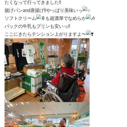
たくなって行ってきました
‼︎
揚げパンand唐揚げ
‼︎
やっぱり美味いっ
ソフトクリーム
も超濃厚でなめらか
パックの牛乳もプリンも安いっ
‼︎
ここにきたらテンション上がりますよ〜