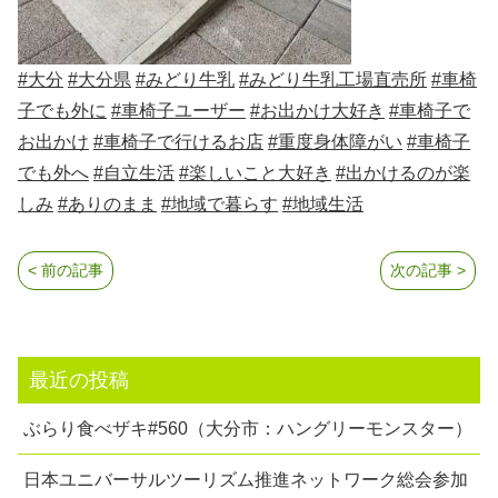
#大分
#大分県
#みどり牛乳
#みどり牛乳工場直売所
#車椅
子でも外に
#車椅子ユーザー
#お出かけ大好き
#車椅子で
お出かけ
#車椅子で行けるお店
#重度身体障がい
#車椅子
でも外へ
#自立生活
#楽しいこと大好き
#出かけるのが楽
しみ
#ありのまま
#地域で暮らす
#地域生活
< 前の記事
次の記事 >
最近の投稿
ぶらり食べザキ#560（大分市：ハングリーモンスター）
日本ユニバーサルツーリズム推進ネットワーク総会参加