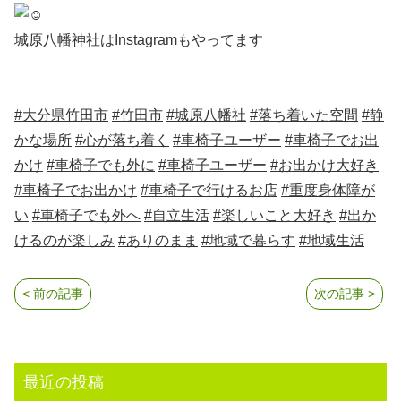
城原八幡神社はInstagramもやってます
#大分県竹田市
#竹田市
#城原八幡社
#落ち着いた空間
#静
かな場所
#心が落ち着く
#車椅子ユーザー
#車椅子でお出
かけ
#車椅子でも外に
#車椅子ユーザー
#お出かけ大好き
#車椅子でお出かけ
#車椅子で行けるお店
#重度身体障が
い
#車椅子でも外へ
#自立生活
#楽しいこと大好き
#出か
けるのが楽しみ
#ありのまま
#地域で暮らす
#地域生活
< 前の記事
次の記事 >
最近の投稿