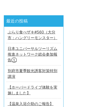
最近の投稿
ぶらり食べザキ#560（大分
市：ハングリーモンスター）
日本ユニバーサルツーリズム
推進ネットワーク総会参加報
告①
別府市夏季観光誘客対策特別
講演
【ホーバードライブ体験を実
施しました】
【温泉入浴介助のご報告】