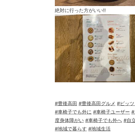
絶対に行った方がいい
‼︎
#豊後高田
#豊後高田グルメ
#ピッ
#車椅子でも外に
#車椅子ユーザー
度身体障がい
#車椅子でも外へ
#自
#地域で暮らす
#地域生活