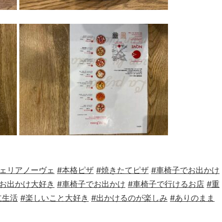
ツェリアノーヴェ
#本格ピザ
#焼きたてピザ
#車椅子でお出かけ
#お出かけ大好き
#車椅子でお出かけ
#車椅子で行けるお店
#重
立生活
#楽しいこと大好き
#出かけるのが楽しみ
#ありのまま