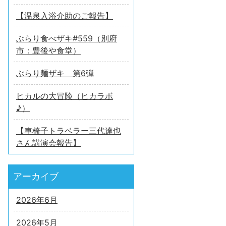
【温泉入浴介助のご報告】
ぶらり食べザキ#559（別府
市：豊後や食堂）
ぶらり麺ザキ 第6弾
ヒカルの大冒険（ヒカラボ
♪）
【車椅子トラベラー三代達也
さん講演会報告】
アーカイブ
2026年6月
2026年5月