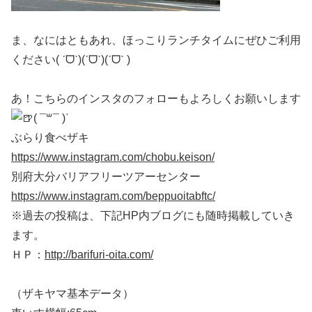
ま、なにはともあれ、ほっこりランチタイムにぜひご利用
ください( ˊᗜˋ)(ˊᗜˋ)(ˊᗜˋ )
あ！こちらのインスタのフォローもよろしくお願いします
( ¯꒳​¯ )ᐝ
ぶらり食べザキ
https://www.instagram.com/chobu.keison/
別府大分バリアフリーツアーセンター
https://www.instagram.com/beppuoitabftc/
※過去の投稿は、下記HP内ブログにも随時掲載していき
ます。
ＨＰ：
http://barifuri-oita.com/
（ザキヤマ基本データ）