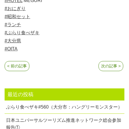
#HOTEL
MEGURI
#おにぎり
#昭和セット
#ランチ
#ぶらり食べザキ
#大分県
#OITA
< 前の記事
次の記事 >
最近の投稿
ぶらり食べザキ#560（大分市：ハングリーモンスター）
日本ユニバーサルツーリズム推進ネットワーク総会参加
報告①