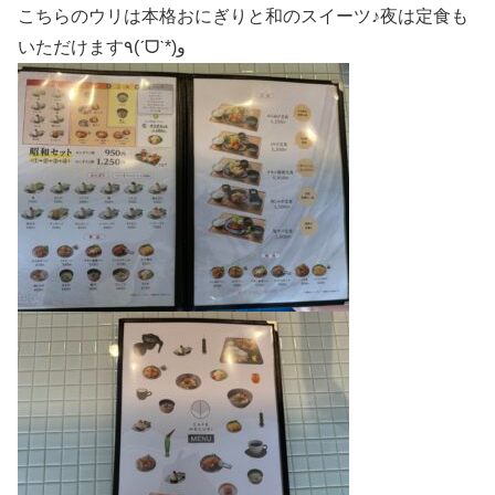
こちらのウリは本格おにぎりと和のスイーツ♪夜は定食も
いただけます٩(ˊᗜˋ*)و