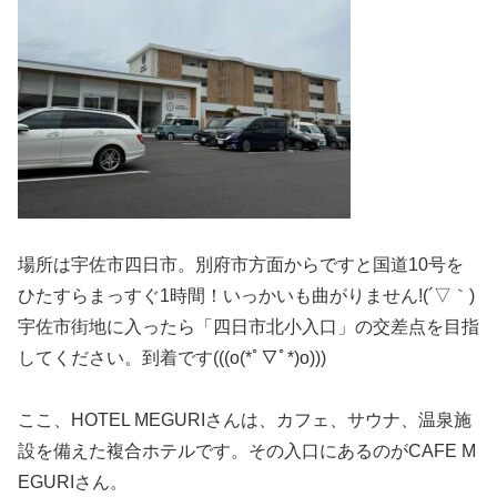
場所は宇佐市四日市。別府市方面からですと国道10号を
ひたすらまっすぐ1時間！いっかいも曲がりません!(´▽｀)
宇佐市街地に入ったら「四日市北小入口」の交差点を目指
してください。到着です(((o(*ﾟ▽ﾟ*)o)))
ここ、HOTEL MEGURIさんは、カフェ、サウナ、温泉施
設を備えた複合ホテルです。その入口にあるのがCAFE M
EGURIさん。