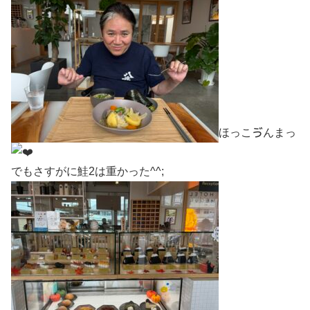
ほっこゔんまっ
でもさすがに鮭2は重かった^^;