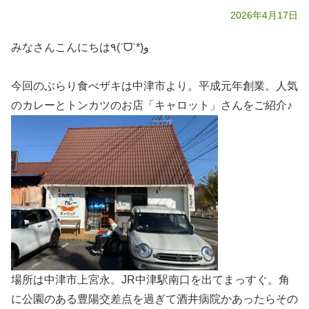
2026年4月17日
みなさんこんにちは٩(ˊᗜˋ*)و
今回のぶらり食べザキは中津市より。平成元年創業。人気
のカレーとトンカツのお店「キャロット」さんをご紹介♪
場所は中津市上宮永。JR中津駅南口を出てまっすぐ。角
に公園のある豊陽交差点を過ぎて酒井病院かあったらその