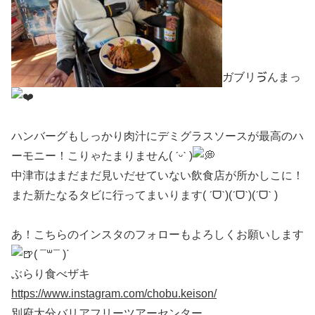
ガブリゔんまっ
ハンバーグもしっかり肉汁にデミグラスソースが最高のハ
ーモニー！こりゃたまりません( ˊᵕˋ )
中津市はまだまだ見いだせていない飲食店が所かしこに！
また新たなるタビに行ってまいります( ˊᗜˋ)(ˊᗜˋ)(ˊᗜˋ )
あ！こちらのインスタのフォローもよろしくお願いします
( ¯꒳​¯ )ᐝ
ぶらり食べザキ
https://www.instagram.com/chobu.keison/
別府大分バリアフリーツアーセンター