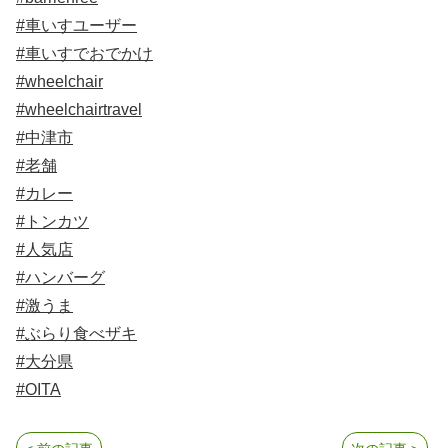
#車いすユーザー
#車いすでおでかけ
#wheelchair
#wheelchairtravel
#中津市
#老舗
#カレー
#トンカツ
#人気店
#ハンバーグ
#激うま
#ぶらり食べザキ
#大分県
#OITA