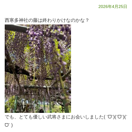
2026年4月25日
西寒多神社の藤は終わりかけなのかな？
でも、とても優しい武将さまにお会いしました( ˊᗜˋ)(ˊᗜˋ)(ˊ
ᗜˋ )