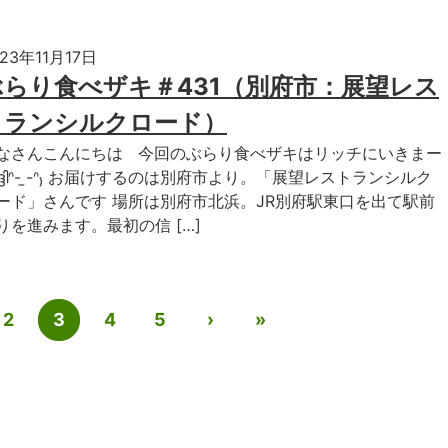
023年11月17日
ぶらり食べザキ＃431（別府市：展望レス
トランシルクロード）
なさんこんにちは 今回のぶらり食べザキはリッチにいきまー
ദ്ദിᐢ- ̫-ᐢ₎ お届けするのは別府市より。「展望レストランシルク
ード」さんです 場所は別府市北浜。JR別府駅東口を出て駅前
りを進みます。最初の信 […]
2
3
4
5
›
»