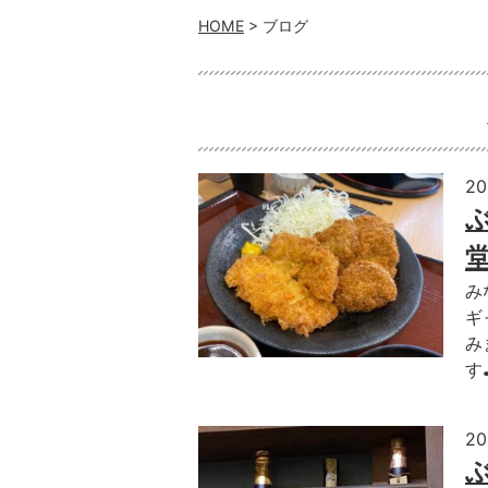
HOME
> ブログ
2
み
ギ
み
す
2