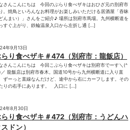
なさんこんにちは 今回のぶらり食べザキはおひざ元の別府市
り。焼鳥といろんなお料理がお楽しみいただける居酒屋「吞昧
どんまい）」さんをご紹介♪ 場所は別府市馬場。九州横断道を
っすぐ上がり、鉄輪温泉入口から左折し通 […]
024年9月13日
ぶらり食べザキ＃474（別府市：龍飯店）
なさんこんにちは 今回こぶらり食べザキは別府市でーす＼(^
^)／ 龍飯店は別府市春木。国道10号から九州横断道に入り直
。ずーっと直線なんだけど、途中から右にカーフします。その
たりの右手にあります。 入口に […]
024年8月30日
ぶらり食べザキ＃472（別府市：うどんハ
ウスドン）