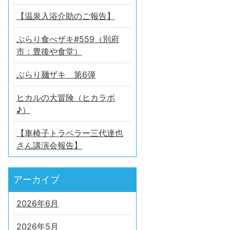
【温泉入浴介助のご報告】
ぶらり食べザキ#559（別府
市：豊後や食堂）
ぶらり麺ザキ 第6弾
ヒカルの大冒険（ヒカラボ
♪）
【車椅子トラベラー三代達也
さん講演会報告】
アーカイブ
2026年6月
2026年5月