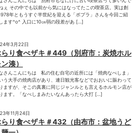
なさんこんにちは 別府市もなにげに古い喫茶店って多いんで
ねぇ その中でも以前から気にはなってたこの喫茶店。実は創
1978年ともうすぐ半世紀を迎える「ポプラ」さんを今回ご紹
します^o^ 入口に10㎝弱の段差があ […]
024年3月22日
ぶらり食べザキ＃449（別府市：炭焼ホル
モン湊）
なさんこんにちは 私の住む自宅の近所には「焼肉なべしま」
いう大手の焼肉店があり、連日観光客などでおおいに賑わって
りますが、そこの真裏に同じジャンルとも言えるホルモン店が
ります。「なべしまみたいなんあったら大打 […]
023年11月24日
ぶらり食べザキ＃432（由布市：盆地うど
ん麺一）