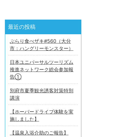
最近の投稿
ぶらり食べザキ#560（大分
市：ハングリーモンスター）
日本ユニバーサルツーリズム
推進ネットワーク総会参加報
告①
別府市夏季観光誘客対策特別
講演
【ホーバードライブ体験を実
施しました】
【温泉入浴介助のご報告】