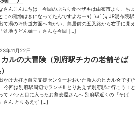
なさんこんにちは 今回のぶらり食べザキは由布市より。ちょ
この建物はきになってたんですよねー٩( ´ω` )و JR湯布院駅
出て湯の坪街道方面へ向かい、鳥居前の五叉路から右手に見え
「盆地うどん麺一」さんを今回 […]
023年11月22日
ヒカルの大冒険（別府駅チカの老舗そば
処）
出かけ大好き自立支援センターおおいた新人のヒカル☆です(^
♪ 今回は別府駅周辺でランチ‼︎ とりあえず別府駅に行こう！と
って パッと目に入ったお蕎麦屋さんへ 別府駅近くの『そば
』さん とりあえず […]