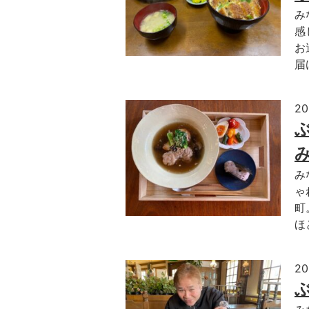
み
感
お
届
2
み
ゃ
町
ほ
2