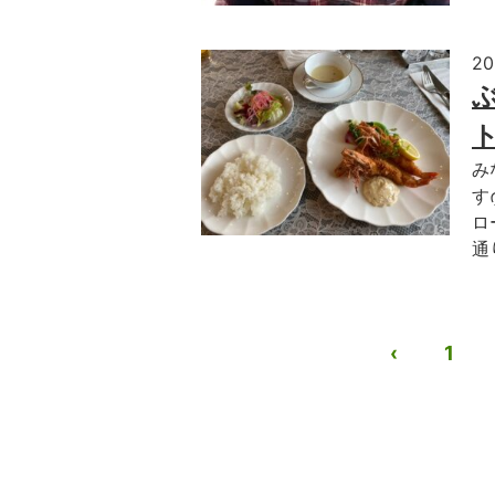
2
み
す
ロ
通
‹
1