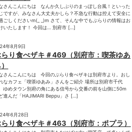
なさんこんにちは なんか久しぶりのまっぽし台風！といった
じですが、みなさん大丈夫かしら？不急な行動は控えて安全に
過ごしくださいm(_ _)m さて、そんな中でもぶらりの情報はお
けいたします！ 今回は… 別府市 […]
024年8月9日
ぶらり食べザキ＃469（別府市：喫茶ゆあ
み）
なさんこんにちは 今回のぶらり食べザキは別府市より。おし
れなカフェ「喫茶ゆあみ」さんをご紹介 場所は別府市千代
。ゆめタウン別府の角にある信号から交番の前を山側に50m
ど進んだ「HAJIMARI Beppu」さ […]
024年6月28日
ぶらり食べザキ＃463（別府市：ポプラ）