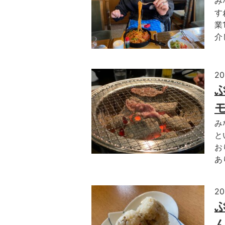
み
す
業
介
2
み
と
お
あ
2