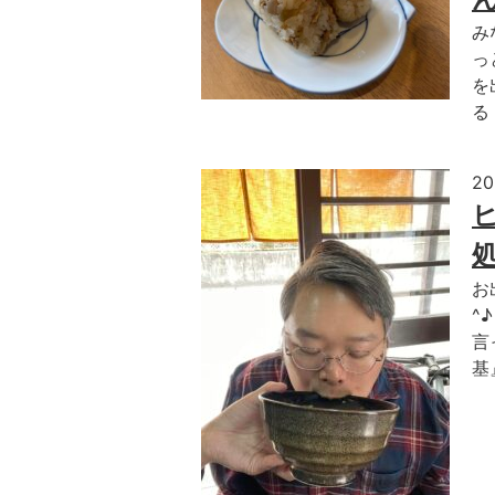
み
っと
を
る
2
お
^
言
基