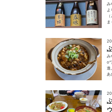
み
よ
（
ま
2
み
o
進
あ
2