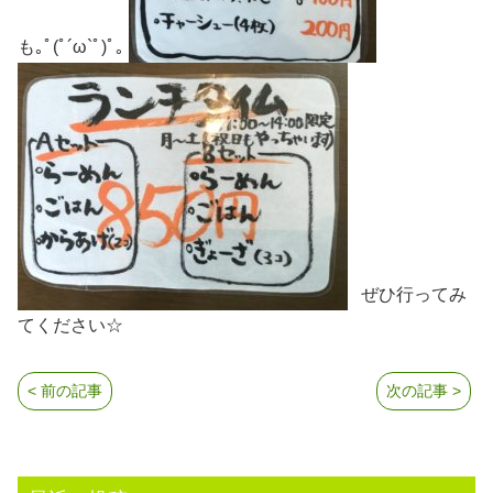
も｡ﾟ(ﾟ´ω`ﾟ)ﾟ｡
ぜひ行ってみ
てください☆
< 前の記事
次の記事 >