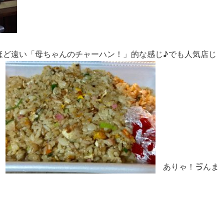
ほど遠い「母ちゃんのチャーハン！」的な感じ♪でも人気店じ
。
ありゃ！ゔんま