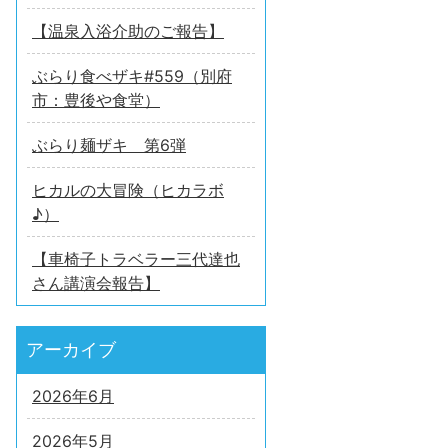
【温泉入浴介助のご報告】
ぶらり食べザキ#559（別府
市：豊後や食堂）
ぶらり麺ザキ 第6弾
ヒカルの大冒険（ヒカラボ
♪）
【車椅子トラベラー三代達也
さん講演会報告】
アーカイブ
2026年6月
2026年5月