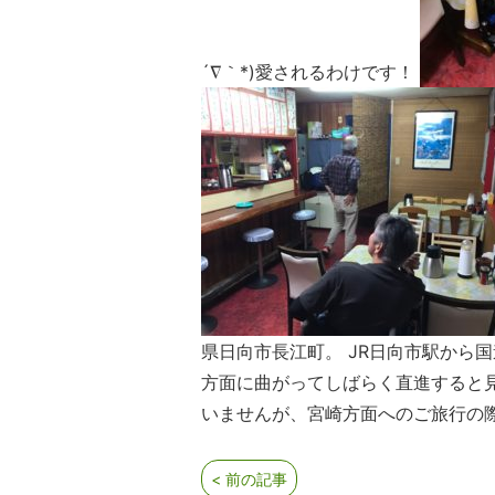
´∇｀*)愛されるわけです！
県日向市長江町。 JR日向市駅から
方面に曲がってしばらく直進すると
いませんが、宮崎方面へのご旅行の際
< 前の記事