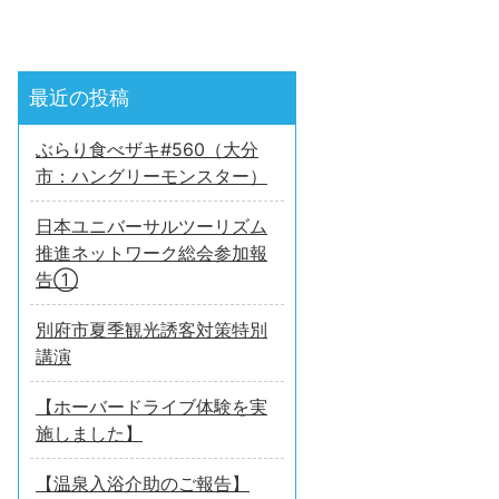
最近の投稿
ぶらり食べザキ#560（大分
市：ハングリーモンスター）
日本ユニバーサルツーリズム
推進ネットワーク総会参加報
告①
別府市夏季観光誘客対策特別
講演
【ホーバードライブ体験を実
施しました】
【温泉入浴介助のご報告】