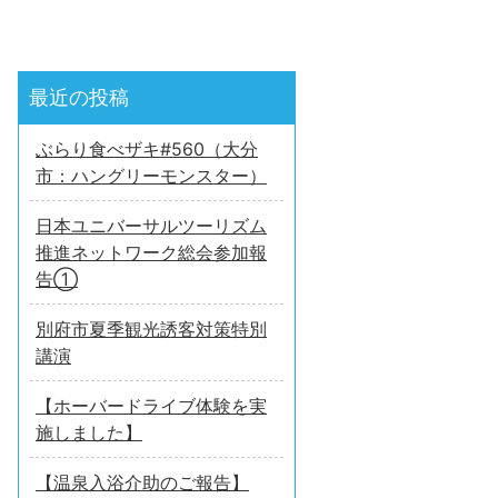
最近の投稿
ぶらり食べザキ#560（大分
市：ハングリーモンスター）
日本ユニバーサルツーリズム
推進ネットワーク総会参加報
告①
別府市夏季観光誘客対策特別
講演
【ホーバードライブ体験を実
施しました】
【温泉入浴介助のご報告】