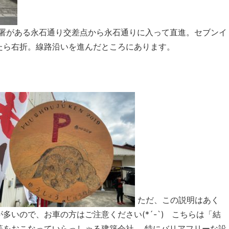
防署がある永石通り交差点から永石通りに入って直進。セブンイ
たら右折。線路沿いを進んだところにあります。
ただ、この説明はあく
多いので、お車の方はご注意ください(*´-`) こちらは「結
等をおこなっていらっしゃる建築会社。 特にバリアフリーな設