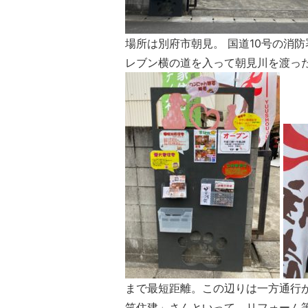
場所は別府市朝見。 国道10号の消
レブン横の道を入って朝見川を渡っ
まで最短距離。この辺りは一方通行が
笑住建」さんといって、リフォーム