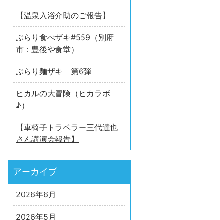
【温泉入浴介助のご報告】
ぶらり食べザキ#559（別府
市：豊後や食堂）
ぶらり麺ザキ 第6弾
ヒカルの大冒険（ヒカラボ
♪）
【車椅子トラベラー三代達也
さん講演会報告】
アーカイブ
2026年6月
2026年5月