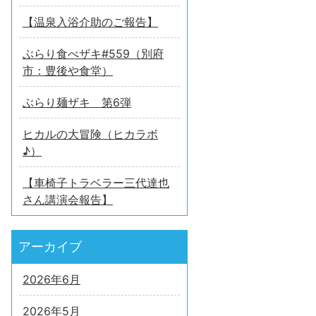
【温泉入浴介助のご報告】
ぶらり食べザキ#559（別府
市：豊後や食堂）
ぶらり麺ザキ 第6弾
ヒカルの大冒険（ヒカラボ
♪）
【車椅子トラベラー三代達也
さん講演会報告】
アーカイブ
2026年6月
2026年5月