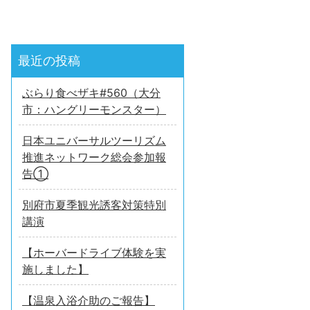
最近の投稿
ぶらり食べザキ#560（大分
市：ハングリーモンスター）
日本ユニバーサルツーリズム
推進ネットワーク総会参加報
告①
別府市夏季観光誘客対策特別
講演
【ホーバードライブ体験を実
施しました】
【温泉入浴介助のご報告】