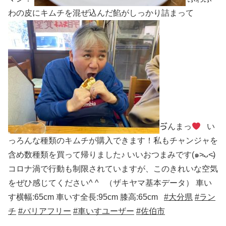
わの皮にキムチを混ぜ込んだ餡がしっかり詰まって
ゔんまっ
い
っろんな種類のキムチが購入できます！私もチャンジャを
含め数種類を買って帰りました♪ いいおつまみです(๑˃̵ᴗ˂̵)
コロナ渦で行動も制限されていますが、このきれいな空気
をぜひ感じてください^ ^ （ザキヤマ基本データ） 車い
す横幅:65cm 車いす全長:95cm 膝高:65cm
#
大分県
#
ラン
チ
#
バリアフリー
#
車いすユーザー
#
佐伯市