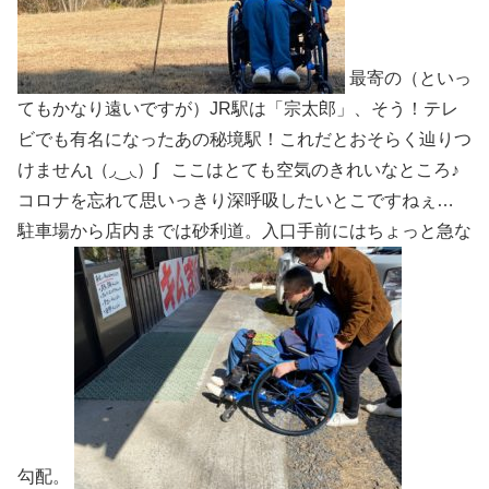
最寄の（といっ
てもかなり遠いですが）JR駅は「宗太郎」、そう！テレ
ビでも有名になったあの秘境駅！これだとおそらく辿りつ
けませんʅ（◞‿◟）ʃ ここはとても空気のきれいなところ♪
コロナを忘れて思いっきり深呼吸したいとこですねぇ…
駐車場から店内までは砂利道。入口手前にはちょっと急な
勾配。