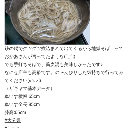
鉄の鍋でグツグツ煮込まれて出てくるから地獄そば！って
おかあさんが言ってたような(^_^;)
でも手打ちそばで、蕎麦湯も美味しかったです♪
なにせ店主も高齢です。の〜んびりした気持ちで行ってみ
てください(๑˃̵ᴗ˂̵)
（ザキヤマ基本データ）
車いす横幅:65cm
車いす全長:95cm
膝高:65cm
#大分県