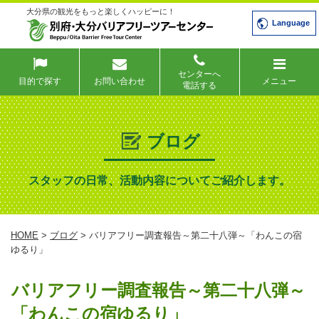
大分県の観光をもっと楽しくハッピーに！
Language
センターへ
目的で探す
お問い合わせ
メニュー
電話する
ブログ
スタッフの日常、活動内容についてご紹介します。
HOME
>
ブログ
> バリアフリー調査報告～第二十八弾～「わんこの宿
ゆるり」
バリアフリー調査報告～第二十八弾～
「わんこの宿ゆるり」