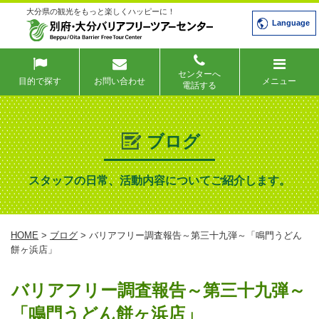
大分県の観光をもっと楽しくハッピーに！
Language
センターへ
目的で探す
お問い合わせ
メニュー
電話する
ブログ
スタッフの日常、活動内容についてご紹介します。
HOME
>
ブログ
> バリアフリー調査報告～第三十九弾～「鳴門うどん
餅ヶ浜店」
バリアフリー調査報告～第三十九弾～
「鳴門うどん餅ヶ浜店」