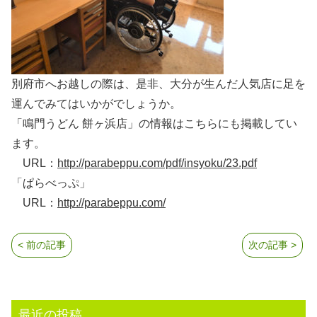
別府市へお越しの際は、是非、大分が生んだ人気店に足を
運んでみてはいかがでしょうか。
「鳴門うどん 餅ヶ浜店」の情報はこちらにも掲載してい
ます。
URL：
http://parabeppu.com/pdf/insyoku/23.pdf
「ぱらべっぷ」
URL：
http://parabeppu.com/
< 前の記事
次の記事 >
最近の投稿