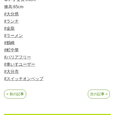
膝高:65cm
#大分県
#ランチ
#金龍
#ラーメン
#鶴崎
#町中華
#バリアフリー
#車いすユーザー
#大分市
#スイッチオンベップ
< 前の記事
次の記事 >