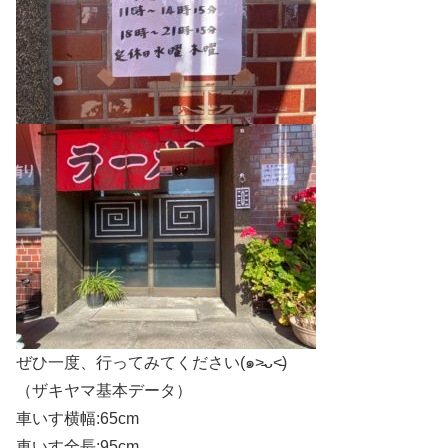
ぜひ一度、行ってみてください(๑˃̵ᴗ˂̵)
（ザキヤマ基本データ）
車いす横幅:65cm
車いす全長:95cm