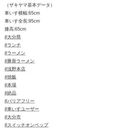
（ザキヤマ基本データ）
車いす横幅:65cm
車いす全長:95cm
膝高:65cm
#大分県
#ランチ
#ラーメン
#豚骨ラーメン
#浅野本店
#焼飯
#本場
#絶品
#バリアフリー
#車いすユーザー
#大分市
#スイッチオンベップ