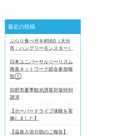
最近の投稿
ぶらり食べザキ#560（大分
市：ハングリーモンスター）
日本ユニバーサルツーリズム
推進ネットワーク総会参加報
告①
別府市夏季観光誘客対策特別
講演
【ホーバードライブ体験を実
施しました】
【温泉入浴介助のご報告】