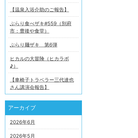
【温泉入浴介助のご報告】
ぶらり食べザキ#559（別府
市：豊後や食堂）
ぶらり麺ザキ 第6弾
ヒカルの大冒険（ヒカラボ
♪）
【車椅子トラベラー三代達也
さん講演会報告】
アーカイブ
2026年6月
2026年5月