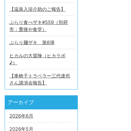
【温泉入浴介助のご報告】
ぶらり食べザキ#559（別府
市：豊後や食堂）
ぶらり麺ザキ 第6弾
ヒカルの大冒険（ヒカラボ
♪）
【車椅子トラベラー三代達也
さん講演会報告】
アーカイブ
2026年6月
2026年5月