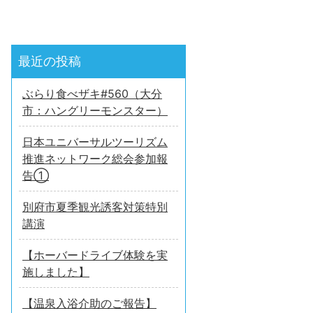
最近の投稿
ぶらり食べザキ#560（大分
市：ハングリーモンスター）
日本ユニバーサルツーリズム
推進ネットワーク総会参加報
告①
別府市夏季観光誘客対策特別
講演
【ホーバードライブ体験を実
施しました】
【温泉入浴介助のご報告】