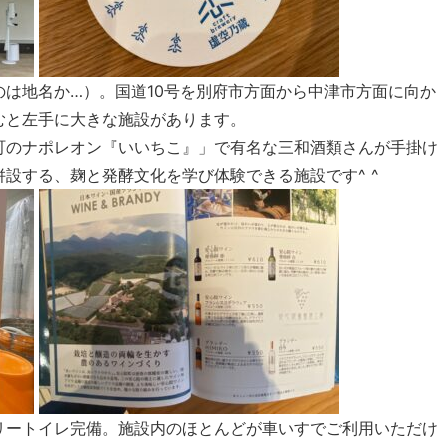
は地名か…）。国道10号を別府市方面から中津市方面に向か
むと左手に大きな施設があります。
町のナポレオン『いいちこ』」で有名な三和酒類さんが手掛け
設する、麹と発酵文化を学び体験できる施設です^ ^
リートイレ完備。施設内のほとんどが車いすでご利用いただけ