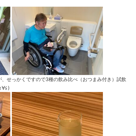
が、せっかくですので3種の飲み比べ（おつまみ付き）試飲
∀≦)