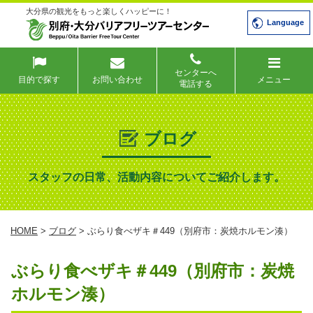
大分県の観光をもっと楽しくハッピーに！
Language
センターへ
目的で探す
お問い合わせ
メニュー
電話する
ブログ
スタッフの日常、活動内容についてご紹介します。
HOME
>
ブログ
> ぶらり食べザキ＃449（別府市：炭焼ホルモン湊）
ぶらり食べザキ＃449（別府市：炭焼
ホルモン湊）