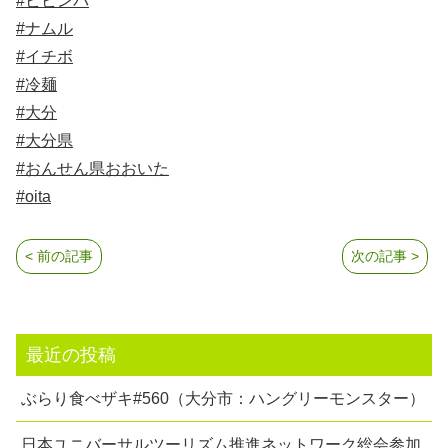
#ビビンバ
#ナムル
#イチボ
#冷麺
#大分
#大分県
#おんせん県おおいた
#oita
< 前の記事
次の記事 >
最近の投稿
ぶらり食べザキ#560（大分市：ハングリーモンスター）
日本ユニバーサルツーリズム推進ネットワーク総会参加