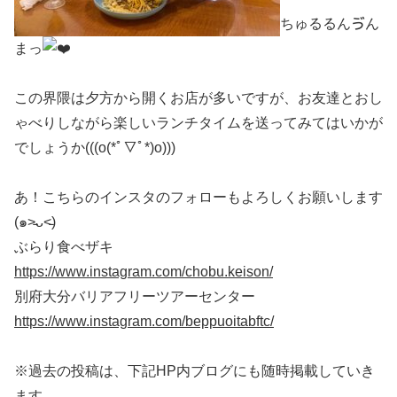
ちゅるるんゔん
まっ
この界隈は夕方から開くお店が多いですが、お友達とおし
ゃべりしながら楽しいランチタイムを送ってみてはいかが
でしょうか(((o(*ﾟ▽ﾟ*)o)))
あ！こちらのインスタのフォローもよろしくお願いします
(๑˃̵ᴗ˂̵)
ぶらり食べザキ
https://www.instagram.com/chobu.keison/
別府大分バリアフリーツアーセンター
https://www.instagram.com/beppuoitabftc/
※過去の投稿は、下記HP内ブログにも随時掲載していき
ます。