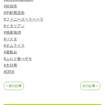
#佐伯市
#中町商店街
#ファニーズベラベーラ
#イタリアン
#地産地消
#パスタ
#オムライス
#昼飲み
#ぶらり食べザキ
#大分県
#OITA
< 前の記事
次の記事 >