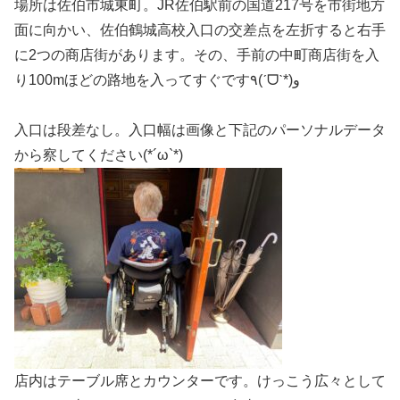
場所は佐伯市城東町。JR佐伯駅前の国道217号を市街地方
面に向かい、佐伯鶴城高校入口の交差点を左折すると右手
に2つの商店街があります。その、手前の中町商店街を入
り100mほどの路地を入ってすぐです٩(ˊᗜˋ*)و
入口は段差なし。入口幅は画像と下記のパーソナルデータ
から察してください(*´ω`*)
店内はテーブル席とカウンターです。けっこう広々として