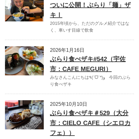
ついに公開！ぶらり「麺」ザ
キⅠ
2015年頃から、ただのグルメ紹介ではな
く、車いす目線で飲食
2026年1月16日
ぶらり食べザキ#542（宇佐
市：CAFE MEGURI）
みなさんこんにちは٩(ˊᗜˋ*)و 今回のぶら
り食べザキ
2025年10月10日
ぶらり食べザキ＃529（大分
市：CIELO CAFE（シエロカ
フェ））