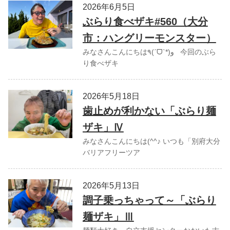
2026年6月5日
ぶらり食べザキ#560（大分
市：ハングリーモンスター）
みなさんこんにちは٩(ˊᗜˋ*)و 今回のぶら
り食べザキ
2026年5月18日
歯止めが利かない「ぶらり麺
ザキ」Ⅳ
みなさんこんにちは(^^♪ いつも「別府大分
バリアフリーツア
2026年5月13日
調子乗っちゃって～「ぶらり
麺ザキ」Ⅲ