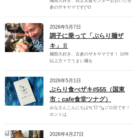
麺類大好き、自立支援センターおおいた古
参のザキヤマです(^O
2026年5月7日
調子に乗って「ぶらり麺ザ
キ」Ⅱ
麺類大好き、古参のザキヤマです！ 10年
以上方々でうまい麺を
2026年5月1日
ぶらり食べザキ#555（国東
市：cafe食堂ツナグ）
みなさんこんにちは٩(ˊᗜˋ*)وゾロ目です！
ホントは
2026年4月27日