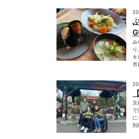
2
ぶ
G
みなさん
り
キ
市
2
京
で
に
別