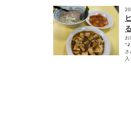
2
お
^
さ
入