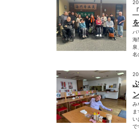
2
バ
海
泉
名
2
みなさん
ま
い
で