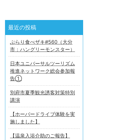
最近の投稿
ぶらり食べザキ#560（大分
市：ハングリーモンスター）
日本ユニバーサルツーリズム
推進ネットワーク総会参加報
告①
別府市夏季観光誘客対策特別
講演
【ホーバードライブ体験を実
施しました】
【温泉入浴介助のご報告】