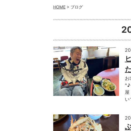
HOME
> ブログ
2
2
お
^
屋
い
2