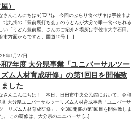
前屋）
こんにちは٩(ˊᗜˋ*)و 今回のぶらり食べザキは宇佐市よ
。北九州の「豊前裏打ち会」のうどんが大分で唯一食べられる
しい「うどん豊前屋」さんのご紹介♪ 場所は宇佐市大字石田。
府市方面からですと、国道10号 […]
026年1月27日
令和7年度 大分県事業「ユニバーサルツー
リズム人材育成研修」の第1回目を開催致
しました
なさんこんにちは！ 本日、日田市中央公民館において、令和
年度 大分県ユニバーサルツーリズム人材育成事業「ユニバーサ
ツーリズム人材育成研修」、全3回開催の第1回目を開催致しま
た。 この研修は、大分県のユニバーサ […]