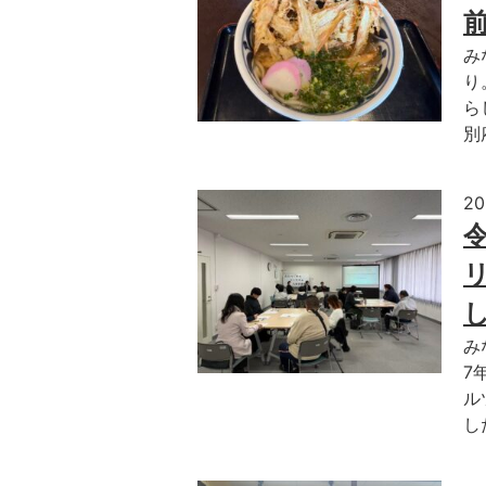
みなさん
り
ら
別
2
み
7
ル
し