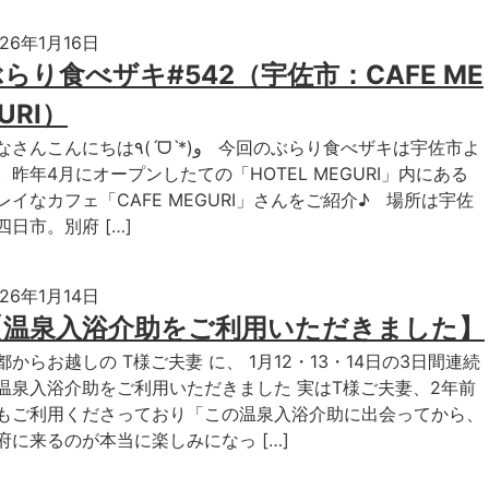
026年1月16日
らり食べザキ#542（宇佐市：CAFE ME
URI）
こんにちは٩(ˊᗜˋ*)و 今回のぶらり食べザキは宇佐市よ
。昨年4月にオープンしたての「HOTEL MEGURI」内にある
レイなカフェ「CAFE MEGURI」さんをご紹介♪ 場所は宇佐
四日市。別府 […]
026年1月14日
【温泉入浴介助をご利用いただきました】
都からお越しの T様ご夫妻 に、 1月12・13・14日の3日間連続
温泉入浴介助をご利用いただきました 実はT様ご夫妻、2年前
もご利用くださっており「この温泉入浴介助に出会ってから、
府に来るのが本当に楽しみになっ […]