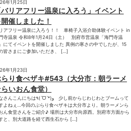
026年1月25日
「バリアフリー温泉に入ろう」イベント
を開催しました！
リアフリー温泉に入ろう！！ 車椅子入浴介助体験イベント in
門寺温泉 令和8年1月24日（土） 別府市営温泉「海門寺温
」にてイベントを開催しました 異例の寒さの中でしたが、15
の皆さまにご参加いただき、 […]
026年1月23日
ぶらり食べザキ#543（大分市：朝ラーメ
ンらいおん食堂）
こんにちは٩(ˊᗜˋ*)و 少し前からじわじわとブームって
すよねぇ…今回のぶらり食べザキは大分市より。朝ラーメンら
おん食堂さんをご紹介♪ 場所は大分市向原西。別府市方面から
すと、別大道路を経て西生石から […]