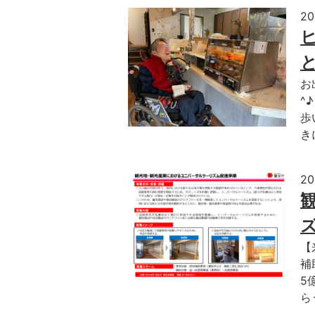
2
お
^
歩
き
2
【
補
5
ら