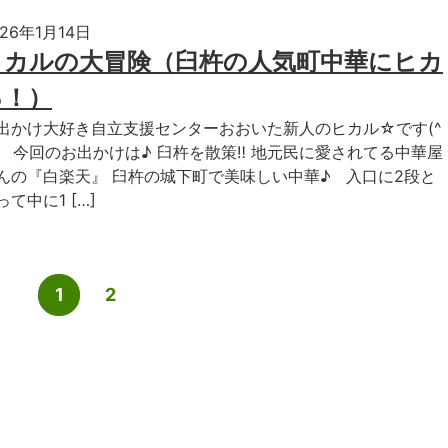
026年1月14日
ヒカルの大冒険（臼杵の人気町中華にヒカ
る！）
出かけ大好き自立支援センターおおいた新人のヒカル☆です(^
♪ 今回のお出かけは♪ 臼杵を散策‼︎ 地元民に愛されてる中華屋
んの『白楽天』 臼杵の城下町で美味しい中華♪ 入口に2段と
って中に1 […]
1
2