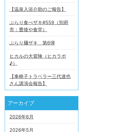
【温泉入浴介助のご報告】
ぶらり食べザキ#559（別府
市：豊後や食堂）
ぶらり麺ザキ 第6弾
ヒカルの大冒険（ヒカラボ
♪）
【車椅子トラベラー三代達也
さん講演会報告】
アーカイブ
2026年6月
2026年5月